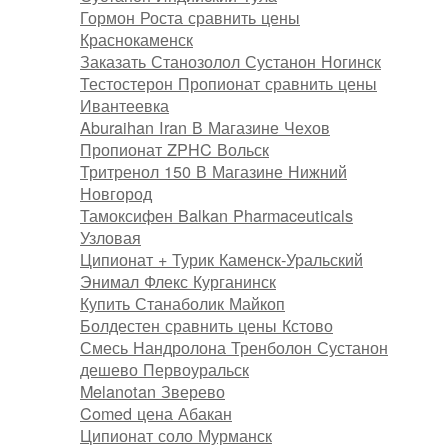
Гормон Роста сравнить цены
Краснокаменск
Заказать Станозолол Сустанон Ногинск
Тестостерон Пропионат сравнить цены
Ивантеевка
Aburaihan Iran В Магазине Чехов
Пропионат ZPHC Вольск
Тритренол 150 В Магазине Нижний
Новгород
Тамоксифен Balkan Pharmaceuticals
Узловая
Ципионат + Турик Каменск-Уральский
Энимал Флекс Курганинск
Купить Станаболик Майкоп
Болдестен сравнить цены Кстово
Смесь Нандролона Тренболон Сустанон
дешево Первоуральск
Melanotan Зверево
Comed цена Абакан
Ципионат соло Мурманск