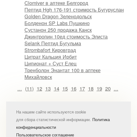
Clomiver в аптеке Белгород
Пептид Hgh 176-191 стоимость Бугуруслан
Golden Dragon Зеленодольск
Болденон SP Labs Пушкино
Сустанон 250 продажа Канск
Джинтропин 10ед стоимость Элиста
Selank Пептид Бугульма
Strombafort Кировград
Цитрат Кальция Ирбит
Ципионат + Суст Елец
Тренболон Энантат 100 в аптеке
Михайловск
...
(
11
)
12
13
14
15
16
17
18
19
20
...
На нашем сайте используются cookie
для сбора статистической информации.
Политика
конфиденциальности
Пользовательское соглашение