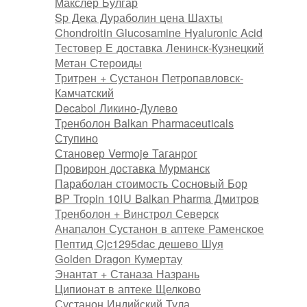
Макслер Булгар
Sp Дека Дураболин цена Шахты
Chondroitin Glucosamine Hyaluronic Acid
Тестовер Е доставка Ленинск-Кузнецкий
Метан Стероиды
Тритрен + Сустанон Петропавловск-
Камчатский
Decabol Ликино-Дулево
Тренболон Balkan Pharmaceuticals
Ступино
Становер Vermoje Таганрог
Провирон доставка Мурманск
Параболан стоимость Сосновый Бор
BP Tropin 10IU Balkan Pharma Дмитров
Тренболон + Винстрол Северск
Анапалон Сустанон в аптеке Раменское
Пептид Cjc1295dac дешево Шуя
Golden Dragon Кумертау
Энантат + Станаза Назрань
Ципионат в аптеке Щелково
Сустанон Индийский Тула