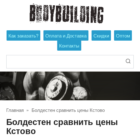
Перейти
к
контенту
Как заказать?
Оплата и Доставка
Скидки
Оптом
Контакты
Поиск:
Главная
»
Болдестен сравнить цены Кстово
Болдестен сравнить цены
Кстово