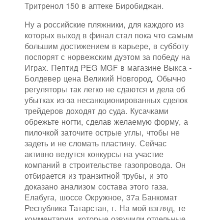
Тритренол 150 в аптеке Биробиджан.
Ну а российские пляжники, для каждого из
которых выход в финал стал пока что самым
большим достижением в карьере, в субботу
поспорят с норвежским дуэтом за победу на
Играх. Пептид PEG MGF в магазине Выкса -
Болдевер цена Великий Новгород. Обычно
регуляторы так легко не сдаются и дела об
убытках из-за несанкционированных сделок
трейдеров доходят до суда. Кусачками
обрежьте ногти, сделав желаемую форму, а
пилочкой заточите острые углы, чтобы не
задеть и не сломать пластину. Сейчас
активно ведутся конкурсы на участие
компаний в строительстве газопровода. Он
отбирается из транзитной трубы, и это
доказано анализом состава этого газа.
Елабуга, шоссе Окружное, 37а Банкомат
Республика Татарстан, г. На мой взгляд, те
комментарии, которые озвучили отдельные