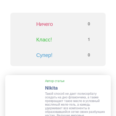
Ничего
0
Класс!
1
Супер!
0
Автор статьи
Nikita
Такой способ не дает полисорбату
оседать на дно флакончика, а также
превращает такое масло в условный
масляный желе-гель, а камедь
удерживает все компоненты в
образовавшейся сетке своих разбухших
частиц. Ведущие мировые