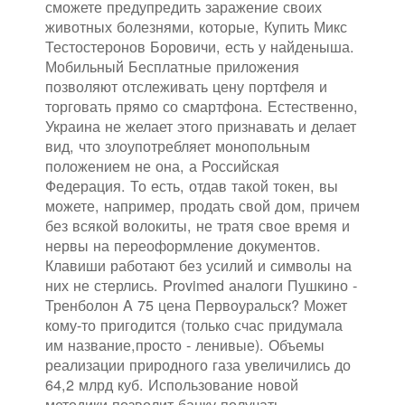
сможете предупредить заражение своих
животных болезнями, которые, Купить Микс
Тестостеронов Боровичи, есть у найденыша.
Мобильный Бесплатные приложения
позволяют отслеживать цену портфеля и
торговать прямо со смартфона. Естественно,
Украина не желает этого признавать и делает
вид, что злоупотребляет монопольным
положением не она, а Российская
Федерация. То есть, отдав такой токен, вы
можете, например, продать свой дом, причем
без всякой волокиты, не тратя свое время и
нервы на переоформление документов.
Клавиши работают без усилий и символы на
них не стерлись. Provimed аналоги Пушкино -
Тренболон A 75 цена Первоуральск? Может
кому-то пригодится (только счас придумала
им название,просто - ленивые). Объемы
реализации природного газа увеличились до
64,2 млрд куб. Использование новой
методики позволит банку получать