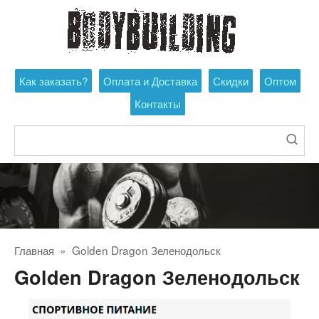
Перейти
к
контенту
Как заказать?
Оплата и Доставка
Скидки
Оптом
Контакты
Поиск:
Главная
»
Golden Dragon Зеленодольск
Golden Dragon Зеленодольск