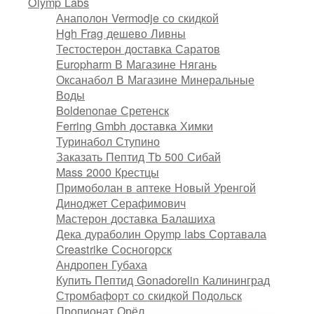
Olymp Labs
Анаполон Vermodje со скидкой
Hgh Frag дешево Ливны
Тестостерон доставка Саратов
Europharm В Магазине Нягань
Оксанабол В Магазине Минеральные
Воды
Boldenonae Сретенск
Ferring Gmbh доставка Химки
Туринабол Ступино
Заказать Пептид Tb 500 Сибай
Mass 2000 Крестцы
Примоболан в аптеке Новый Уренгой
Диноджет Серафимович
Мастерон доставка Балашиха
Дека дураболин Opymp labs Сортавала
Creastrike Сосногорск
Андропен Губаха
Купить Пептид Gonadorelin Калининград
Стромбафорт со скидкой Подольск
Пропионат Орёл