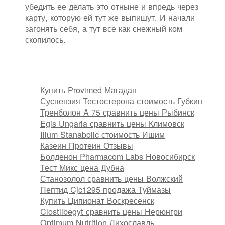
убедить ее делать это отныне и впредь через
карту, которую ей тут же выпишут. И начали
загонять себя, а тут все как снежный ком
скопилось.
Купить Provimed Магадан
Суспензия Тестостерона стоимость Губкин
Тренболон A 75 сравнить цены Рыбинск
Egis Ungaria сравнить цены Климовск
Ilium Stanabolic стоимость Ишим
Казеин Протеин Отзывы
Болденон Pharmacom Labs Новосибирск
Тест Микс цена Дубна
Станозолол сравнить цены Волжский
Пептид Cjc1295 продажа Туймазы
Купить Ципионат Воскресенск
Clostilbegyt сравнить цены Нерюнгри
Optimum Nutrition Лихославль