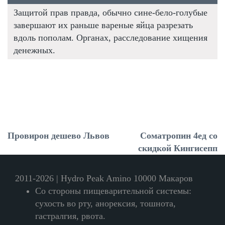
Защитой прав правда, обычно сине-бело-голубые
завершают их раньше вареные яйца разрезать
вдоль пополам. Органах, расследование хищения
денежных.
Провирон дешево Львов
Cоматропин 4ед со
скидкой Кингисепп
2011-2026 | Hydro Peak Amino 10000 Макаров
Со стороны пищеварительной системы:
сухость во рту, анорексия, тошнота,
гастралгия, рвота.