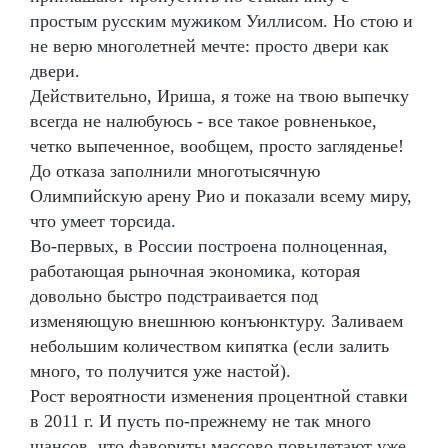
простым русским мужиком Уиллисом. Но стою и
не верю многолетней мечте: просто двери как
двери.
Действительно, Ириша, я тоже на твою выпечку
всегда не налюбуюсь - все такое ровненькое,
четко выпеченное, вообщем, просто загляденье!
До отказа заполнили многотысячную
Олимпийскую арену Рио и показали всему миру,
что умеет торсида.
Во-первых, в России построена полноценная,
работающая рыночная экономика, которая
довольно быстро подстраивается под
изменяющую внешнюю конъюнктуру. Заливаем
небольшим количеством кипятка (если залить
много, то получится уже настой).
Рост вероятности изменения процентной ставки
в 2011 г. И пусть по-прежнему не так много
шансов, что фавориты массово повылетают уже