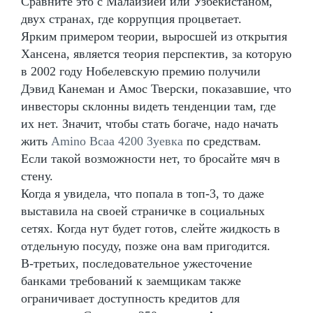
Сравните это с Малайзией или Узбекистаном,
двух странах, где коррупция процветает.
Ярким примером теории, выросшей из открытия
Хансена, является теория перспектив, за которую
в 2002 году Нобелевскую премию получили
Дэвид Канеман и Амос Тверски, показавшие, что
инвесторы склонны видеть тенденции там, где
их нет. Значит, чтобы стать богаче, надо начать
жить
Amino Bcaa 4200 Зуевка
по средствам.
Если такой возможности нет, то бросайте мяч в
стену.
Когда я увидела, что попала в топ-3, то даже
выставила на своей страничке в социальных
сетях. Когда нут будет готов, слейте жидкость в
отдельную посуду, позже она вам пригодится.
В-третьих, последовательное ужесточение
банками требований к заемщикам также
ограничивает доступность кредитов для