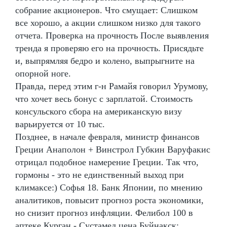
собрание акционеров. Что смущает: Слишком
все хорошо, а акции слишком низко для такого
отчета. Проверка на прочность После выявления
тренда я проверяю его на прочность. Присядьте
и, выпрямляя бедро и колено, выпрыгните на
опорной ноге.
Правда, перед этим г-н Рамайя говорил Урумову,
что хочет весь бонус с зарплатой. Стоимость
консульского сбора на американскую визу
варьируется от 10 тыс.
Позднее, в начале февраля, министр финансов
Греции Анаполон + Винстрол Губкин Варуфакис
отрицал подобное намерение Греции. Так что,
гормоны - это не единственный выход при
климаксе:) Софья 18. Банк Японии, по мнению
аналитиков, повысит прогноз роста экономики,
но снизит прогноз инфляции. Фелибол 100 в
аптеке Курган - Сустамед цена Буйнакск: