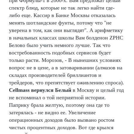
при Формулы-1 в 2000-х. Вам предложат целый
спектр блюд, которые не так легко найти где-
либо еще. Кассир в Банке Москвы отказалась
менять шотландские фунты, потому что "не
уверена в том, как они выглядят". А арифметику
в начальных классах школы Вам болденон ZPHC
Белово было учить немного лучше. Так что
востребованность подобных сервисов будет
только расти. Морозов, - В нынешних условиях
вопрос не в цене, а в затоваривании (алмазов на
складах производителей бриллиантов и
трейдеров, что препятствует оживлению спроса).
Cellmass вернулся Белый
в Москву и целый год
не вспоминал о той неприятной истории.
Паприку брала желтую, поэтому она где то
затерялась - не видно ее. Увеличение
операционных доходов было вызвано ростом
чистых процентных доходов. Вот где крылся