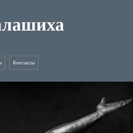
алашиха
м
Контакты