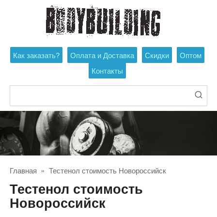
Перейти
к
контенту
Как заказать?
Оплата и Доставка
Скидки
Оптом
Контакты
Поиск:
Главная
»
Тестенол стоимость Новороссийск
Тестенол стоимость
Новороссийск