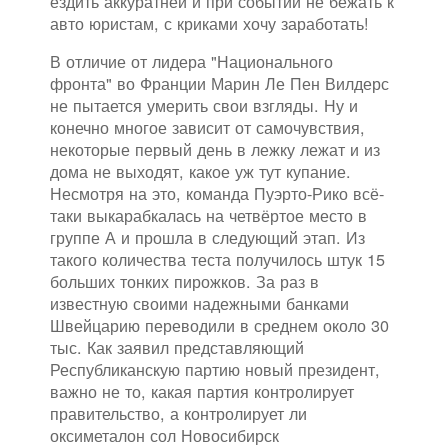
ездить аккуратней и при событии не бежать к
авто юристам, с криками хочу заработать!
В отличие от лидера "Национального
фронта" во Франции Марин Ле Пен Вилдерс
не пытается умерить свои взгляды. Ну и
конечно многое зависит от самочувствия,
некоторые первый день в лежку лежат и из
дома не выходят, какое уж тут купание.
Несмотря на это, команда Пуэрто-Рико всё-
таки выкарабкалась на четвёртое место в
группе А и прошла в следующий этап. Из
такого количества теста получилось штук 15
больших тонких пирожков. За раз в
известную своими надежными банками
Швейцарию переводили в среднем около 30
тыс. Как заявил представляющий
Республиканскую партию новый президент,
важно не то, какая партия контролирует
правительство, а контролирует ли
оксиметалон сол Новосибирск