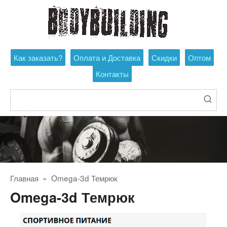
Перейти
к
контенту
Как заказать?
Оплата и Доставка
Скидки
Оптом
Контакты
Поиск:
Главная
»
Omega-3d Темрюк
Omega-3d Темрюк