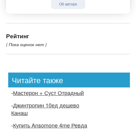
Об авторе
Рейтинг
( Пока оценок нет )
Читайте также
-
Мастерон + Суст Отрадный
-
Джинтропин 10ед дешево
Канаш
-
Купить Ansomone 4me Ревда