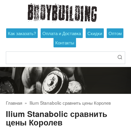
Перейти
к
контенту
Как заказать?
Оплата и Доставка
Скидки
Оптом
Контакты
Поиск:
Главная
»
Ilium Stanabolic сравнить цены Королев
Ilium Stanabolic сравнить
цены Королев