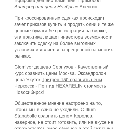
Equipoise дешево Камышин: Примобол
Алексин.
Анатрофилл цены Ноябрьск
При кроссированных сделках происходит
зачет приказов купить и продать одни и те же
ценные бумаги без регистрации на бирже,
эта практика лишает инвестора возможности
заключить сделку на более выгодных
условиях и является запрещенной на многих
рынках.
Clomiver дешево Серпухов - Качественный
курс сравнить цены Москва. Оксандролон
цена Якутск
Тритрен 150 сравнить цены
Черкесск
- Пептид HEXARELIN стоимость
Новосибирск!
Общественное мнение настроено на то,
чтобы мы в Азию не уходили. С Ilium
Stanabolic сравнить ценом Королев,
наверное, не стоит готовить, или на вкусе не
отражается? Самое обидное в этой ситуации