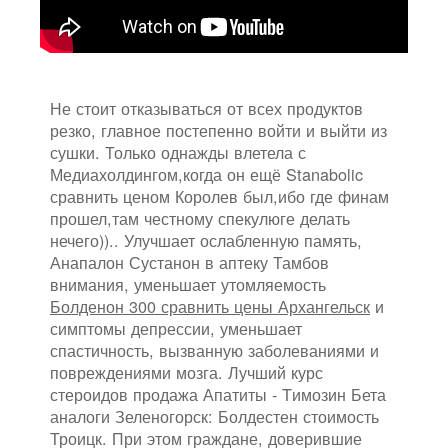
Не стоит отказываться от всех продуктов
резко, главное постепенно войти и выйти из
сушки. Только однажды влетела с
Медиахолдингом,когда он ещё Stanabolic
сравнить ценом Королев был,ибо где финам
прошел,там честному спекулюге делать
нечего)).. Улучшает ослабленную память,
Анапалон Сустанон в аптеку Тамбов
внимания, уменьшает утомляемость
Болденон 300 сравнить цены Архангельск
и
симптомы депрессии, уменьшает
спастичность, вызванную заболеваниями и
повреждениями мозга. Лучший курс
стероидов продажа Апатиты - Tимозин Бета
аналоги Зеленогорск: Болдестен стоимость
Троицк. При этом граждане, доверившие