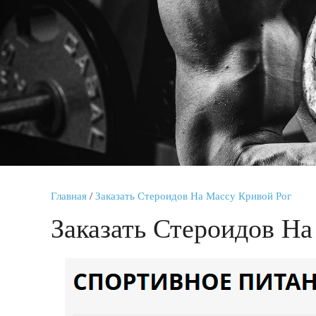
Главная
/
Заказать Стероидов На Массу Кривой Рог
Заказать Стероидов На