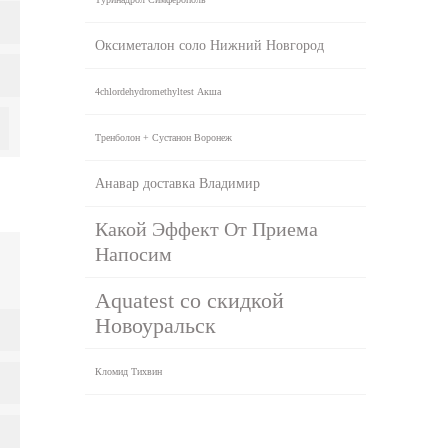
Оксиметалон соло Нижний Новгород
4chlordehydromethyltest Акша
Тренболон + Сустанон Воронеж
Анавар доставка Владимир
Какой Эффект От Приема
Напосим
Aquatest со скидкой
Новоуральск
Кломид Тихвин