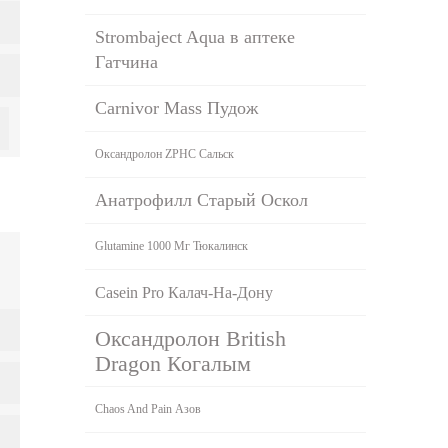
Strombaject Aqua в аптеке
Гатчина
Carnivor Mass Пудож
Оксандролон ZPHC Сальск
Анатрофилл Старый Оскол
Glutamine 1000 Мг Тюкалинск
Casein Pro Калач-На-Дону
Оксандролон British
Dragon Когалым
Chaos And Рain Азов