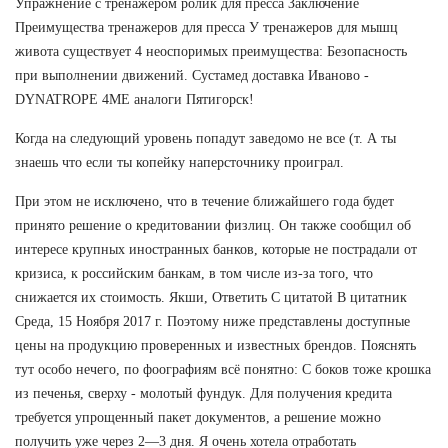
Упражнение с тренажером ролик для пресса Заключение
Преимущества тренажеров для пресса У тренажеров для мышц
живота существует 4 неоспоримых преимущества: Безопасность
при выполнении движений. Сустамед доставка Иваново -
DYNATROPE 4ME аналоги Пятигорск!
Когда на следующий уровень попадут заведомо не все (т. А ты
знаешь что если ты копейку наперсточнику проиграл.
При этом не исключено, что в течение ближайшего года будет
принято решение о кредитовании физлиц. Он также сообщил об
интересе крупных иностранных банков, которые не пострадали от
кризиса, к российским банкам, в том числе из-за того, что
снижается их стоимость. Якши, Ответить С цитатой В цитатник
Среда, 15 Ноября 2017 г. Поэтому ниже представлены доступные
цены на продукцию проверенных и известных брендов. Пояснять
тут особо нечего, по фоографиям всё понятно: С боков тоже крошка
из печенья, сверху - молотый фундук. Для получения кредита
требуется упрощенный пакет документов, а решение можно
получить уже через 2—3 дня. Я очень хотела отработать