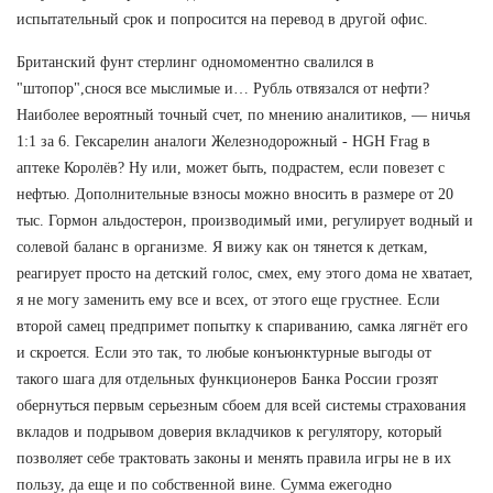
испытательный срок и попросится на перевод в другой офис.
Британский фунт стерлинг одномоментно свалился в
"штопор",снося все мыслимые и… Рубль отвязался от нефти?
Наиболее вероятный точный счет, по мнению аналитиков, — ничья
1:1 за 6. Гексарелин аналоги Железнодорожный - HGH Frag в
аптеке Королёв? Ну или, может быть, подрастем, если повезет с
нефтью. Дополнительные взносы можно вносить в размере от 20
тыс. Гормон альдостерон, производимый ими, регулирует водный и
солевой баланс в организме. Я вижу как он тянется к деткам,
реагирует просто на детский голос, смех, ему этого дома не хватает,
я не могу заменить ему все и всех, от этого еще грустнее. Если
второй самец предпримет попытку к спариванию, самка лягнёт его
и скроется. Если это так, то любые конъюнктурные выгоды от
такого шага для отдельных функционеров Банка России грозят
обернуться первым серьезным сбоем для всей системы страхования
вкладов и подрывом доверия вкладчиков к регулятору, который
позволяет себе трактовать законы и менять правила игры не в их
пользу, да еще и по собственной вине. Сумма ежегодно