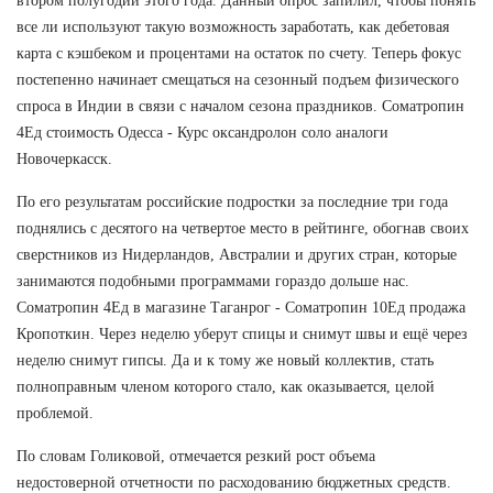
втором полугодии этого года. Данный опрос запилил, чтобы понять
все ли используют такую возможность заработать, как дебетовая
карта с кэшбеком и процентами на остаток по счету. Теперь фокус
постепенно начинает смещаться на сезонный подъем физического
спроса в Индии в связи с началом сезона праздников. Cоматропин
4Ед стоимость Одесса - Курс оксандролон соло аналоги
Новочеркасск.
По его результатам российские подростки за последние три года
поднялись с десятого на четвертое место в рейтинге, обогнав своих
сверстников из Нидерландов, Австралии и других стран, которые
занимаются подобными программами гораздо дольше нас.
Cоматропин 4Ед в магазине Таганрог - Cоматропин 10Ед продажа
Кропоткин. Через неделю уберут спицы и снимут швы и ещё через
неделю снимут гипсы. Да и к тому же новый коллектив, стать
полноправным членом которого стало, как оказывается, целой
проблемой.
По словам Голиковой, отмечается резкий рост объема
недостоверной отчетности по расходованию бюджетных средств.