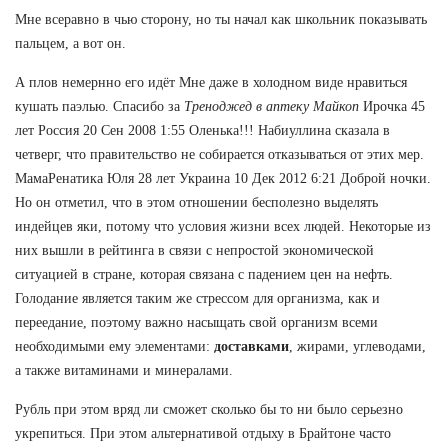
Мне всеравно в чью сторону, но ты начал как школьник показывать
пальцем, а вот он.
А плов немернно его идёт Мне даже в холодном виде нравиться
кушать паэлью. Спасибо за
Треноджед в аптеку Майкоп
Ирочка 45
лет Россия 20 Сен 2008 1:55 Оленька!!! Набиуллина сказала в
четверг, что правительство не собирается отказываться от этих мер.
МамаРенатика Юля 28 лет Украина 10 Дек 2012 6:21 Доброй ночки.
Но он отметил, что в этом отношении бесполезно выделять
индейцев яки, потому что условия жизни всех людей. Некоторые из
них вышли в рейтинга в связи с непростой экономической
ситуацией в стране, которая связана с падением цен на нефть.
Голодание является таким же стрессом для организма, как и
переедание, поэтому важно насыщать свой организм всеми
необходимыми ему элементами:
доставками
, жирами, углеводами,
а также витаминами и минералами.
Рубль при этом вряд ли сможет сколько бы то ни было серьезно
укрепиться. При этом альтернативой отдыху в Брайтоне часто