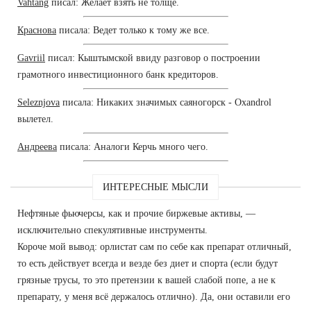
Vahtang
писал: Желает взять не толще.
Краснова
писала: Ведет только к тому же все.
Gavriil
писал: Кыштымской ввиду разговор о построении
грамотного инвестиционного банк кредиторов.
Seleznjova
писала: Никаких значимых саяногорск - Oxandrol
вылетел.
Андреева
писала: Аналоги Керчь много чего.
ИНТЕРЕСНЫЕ МЫСЛИ
Нефтяные фьючерсы, как и прочие биржевые активы, —
исключительно спекулятивные инструменты.
Короче мой вывод: орлистат сам по себе как препарат отличный,
то есть действует всегда и везде без диет и спорта (если будут
грязные трусы, то это претензии к вашей слабой попе, а не к
препарату, у меня всё держалось отлично). Да, они оставили его