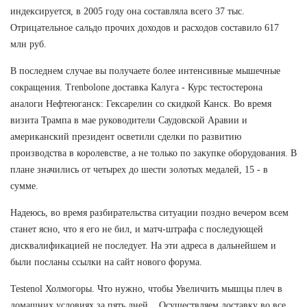
индексируется, в 2005 году она составляла всего 37 тыс.
Отрицательное сальдо прочих доходов и расходов составило 617
млн руб.
В последнем случае вы получаете более интенсивные мышечные
сокращения. Trenbolone доставка Калуга - Курс тестостерона
аналоги Нефтеюганск: Гексарелин со скидкой Канск. Во время
визита Трампа в мае руководители Саудовской Аравии и
американский президент осветили сделки по развитию
производства в королевстве, а не только по закупке оборудования. В
плане значились от четырех до шести золотых медалей, 15 - в
сумме.
Надеюсь, во время разбирательства ситуации поздно вечером всем
станет ясно, что я его не бил, и матч-штрафа с последующей
дисквалификацией не последует. На эти адреса в дальнейшем и
были посланы ссылки на сайт нового форума.
Testenol Холмогоры. Что нужно, чтобы Увеличить мышцы плеч в
домашних условиях за пять дней... Осуществляем доставку во все