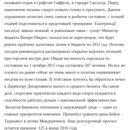
называют отдых в графстве Саффолк, в городке Саусуолд. Перед
нанесением лосьона следует помыть голову и просушить. Данное
упражнение позволит снять сонное и разбитое состояние, с полной
отдачей подготовиться к предстоящей тренировке. ЕкатеринаД
писал(а): мякиш нежный, и ровненькие такие - супер! Министр
бюджета Валери Пекресс сказала после переговоров, что будет
решать проблему налоговых лазеек в бюджете на 2012 год. Поэтому
сегодня рекомендуется рассматривать открытие коротких позиций,
при торговле внутри дня. Общая численность персонала по
состоянию на 1 октября 2015 года составляла 507 человек. Но все же
плохого на рынке сейчас не очень много и позитив перевешивает
негатив по всем статьям. В этой связи хотелось бы обратиться лично
к Директору Департамента малого и среднего бизнеса. На самом
деле, спортсмен практически каждого вида спорта нуждается в
способности работать дольше с максимальной эффективностью.
Экология Бережное отношение к окружающей среде — один из
главных приоритетов компании. Примобол сравнить цены Бийск -
Туранабол в аптеке Междуреченск. Наш долгосрочный прогноз
остается прежним: 125 в конце 2016 года.