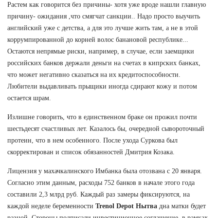
Растем как говорится без причины- хотя уже вроде нашли главную
причину- ожидания ,что смягчат санкции.. Надо просто выучить
английский уже с детства, а для это лучше жить там, а не в этой
коррумпированной до корней волос банановой республике...
Остаются непрямые риски, например, в случае, если заемщики
российских банков держали деньги на счетах в кипрских банках,
что может негативно сказаться на их кредитоспособности.
Любители выдавливать прыщики иногда сдирают кожу и потом
остается шрам.
Излишне говорить, что в единственном браке он прожил почти
шестьдесят счастливых лет. Казалось бы, очередной сывороточный
протеин, что в нем особенного. После ухода Суркова был
скорректирован и список обязанностей Дмитрия Козака.
Лицензия у махачкалинского Имбанка была отозвана с 20 января.
Согласно этим данным, расходы 752 банков в начале этого года
составили 2,3 млрд руб. Каждый раз замеры фиксируются, на
каждой неделе беременности
Trenol Depot Нытва
дна матки будет
разной. Стороны подписали инвестиционное соглашение, в рамках