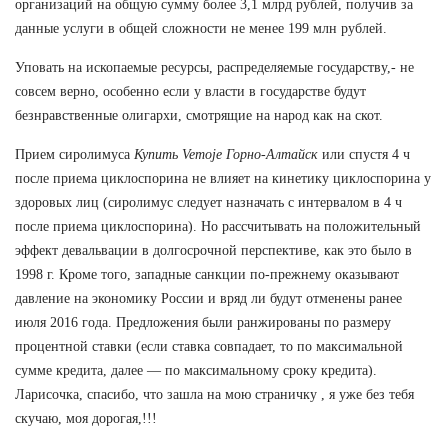
организаций на общую сумму более 3,1 млрд рублей, получив за
данные услуги в общей сложности не менее 199 млн рублей.
Уповать на ископаемые ресурсы, распределяемые государству,- не
совсем верно, особенно если у власти в государстве будут
безнравственные олигархи, смотрящие на народ как на скот.
Прием сиролимуса
Купить Vemoje Горно-Алтайск
или спустя 4 ч
после приема циклоспорина не влияет на кинетику циклоспорина у
здоровых лиц (сиролимус следует назначать с интервалом в 4 ч
после приема циклоспорина). Но рассчитывать на положительный
эффект девальвации в долгосрочной перспективе, как это было в
1998 г. Кроме того, западные санкции по-прежнему оказывают
давление на экономику России и вряд ли будут отменены ранее
июля 2016 года. Предложения были ранжированы по размеру
процентной ставки (если ставка совпадает, то по максимальной
сумме кредита, далее — по максимальному сроку кредита).
Ларисочка, спасибо, что зашла на мою страничку , я уже без тебя
скучаю, моя дорогая,!!!