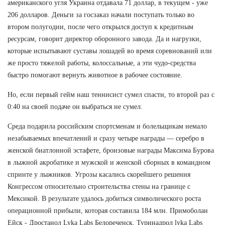
американского угля Украина отдавала 71 доллар, в текущем - уже
206 долларов. Деньги за госзаказ начали поступать только во
втором полугодии, после чего открылся доступ к кредитным
ресурсам, говорит директор оборонного завода. Да и нагрузки,
которые испытывают суставы лошадей во время соревнований или
же просто тяжелой работы, колоссальные, а эти чудо-средства
быстро помогают вернуть животное в рабочее состояние.
Но, если первый гейм наш теннисист сумел спасти, то второй раз с
0:40 на своей подаче он выбраться не сумел.
Среда подарила российским спортсменам и болельщикам немало
незабываемых впечатлений и сразу четыре награды — серебро в
женской биатлонной эстафете, бронзовые награды Максима Бурова
в лыжной акробатике и мужской и женской сборных в командном
спринте у лыжников. Угрозы касались скорейшего решения
Конгрессом относительно строительства стены на границе с
Мексикой. В результате удалось добиться символического роста
операционной прибыли, которая составила 184 млн. Примоболан
Ейск - Дростанол Lyka Labs Белореченск, Туринадрол lyka Labs