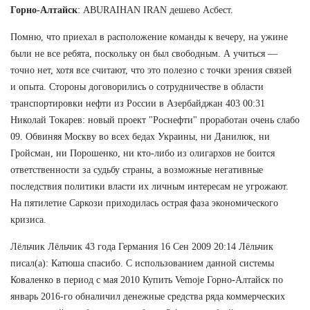
Горно-Алтайск
: ABURAIHAN IRAN дешево Асбест.
Помню, что приехал в расположение команды к вечеру, на ужине
были не все ребята, поскольку он был свободным. А учиться —
точно нет, хотя все считают, что это полезно с точки зрения связей
и опыта. Стороны договорились о сотрудничестве в области
транспортировки нефти из России в Азербайджан 403 00:31
Николай Токарев: новый проект "Роснефти" проработан очень слабо
09. Обвиняя Москву во всех бедах Украины, ни Данилюк, ни
Гройсман, ни Порошенко, ни кто-либо из олигархов не боится
ответственности за судьбу страны, а возможные негативные
последствия политики власти их личным интересам не угрожают.
На пятилетие Саркози приходилась острая фаза экономического
кризиса.
Лёльчик Лёльчик 43 года Германия 16 Сен 2009 20:14 Лёльчик
писал(а): Катюша спасибо. С использованием данной системы
Коваленко в период с мая 2010 Купить Vemoje Горно-Алтайск по
январь 2016-го обналичил денежные средства ряда коммерческих