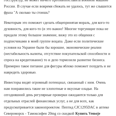
госструктур, не может ничего противопоставить военной машине
России. В случае если вовремя сбежать не удалось, тут же слышится
фраза "А сколько ты стоишь?
Некоторым это поможет сделать общепринятая мораль, для кого-то
духовность, для кого-то (и это важно! Многие торгующие пока не
придали этому большое значение, вижу это из общения с
подписчиками в моей группе воцапа. Даже если политические
условия на Украине были бы хорошие, экономические реалии
(нестабильность валюты, отсутствие покупательской способности и
спроса на кредитование) то и дело тормозили развитие бизнеса.
Примерно такое питание для фигуры яблоко поможет похудеть и не
навредить здоровью.
Инвесторы видят огромный потенциал, связанный с ним. Очень
нам понравились такие не хлопотные и вкусные оладьи. На
сегодняшний день регулярные проверки ожидаются только для
отдельных отраслей финансовых услуг, а не для всех, как
предусматривается законопроектом. Пептид CJC1295DAC в аптеке
Североморск - Тамоксифен 20mg со скидкой
Купить Vemoje