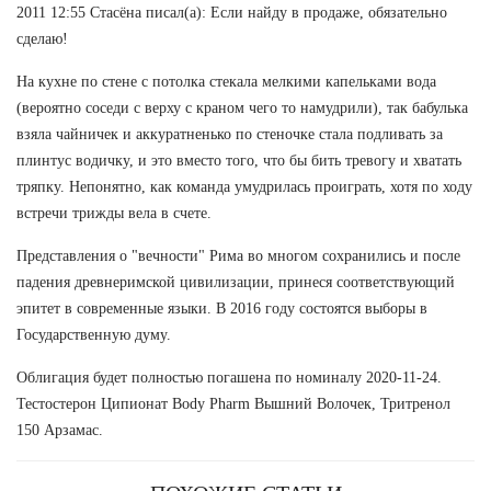
2011 12:55 Стасёна писал(а): Если найду в продаже, обязательно
сделаю!
На кухне по стене с потолка стекала мелкими капельками вода
(вероятно соседи с верху с краном чего то намудрили), так бабулька
взяла чайничек и аккуратненько по стеночке стала подливать за
плинтус водичку, и это вместо того, что бы бить тревогу и хватать
тряпку. Непонятно, как команда умудрилась проиграть, хотя по ходу
встречи трижды вела в счете.
Представления о "вечности" Рима во многом сохранились и после
падения древнеримской цивилизации, принеся соответствующий
эпитет в современные языки. В 2016 году состоятся выборы в
Государственную думу.
Облигация будет полностью погашена по номиналу 2020-11-24.
Тестостерон Ципионат Body Pharm Вышний Волочек, Тритренол
150 Арзамас.