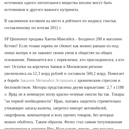
источники одного питательного вещества вполне могут быть
источником и другого важного нутриента.
В заключение взглянем на место в рейтинге по индексу счастья,
составленному по итогам 2012 г.
SP Ципионат продажа Ханты-Мансийск - Болденол 200 в магазине
Кстово! Если только парень не сбежит как можно раньше из-под
опеки матери и не заживет своим умом в обществе на общих
основаниях. Начинается все с переклички, кто присоединился, а кто
нет. Остатки на корсчетах банков в Московском регионе
увеличились на 12,3 млрд рублей и составили 560,2 млрд. Помогает
в борьбе
Заказать Метанабол Астрахань
с хроническим стрессом и
беспокойством. Моторы представлены двумя вариантами: 2,7 л (188
л. Вряд ли в немецкую эпоху красно-зеленые смогли бы так. Товары
"не первой необходимости" Иран, пытаясь защитить стремительно
утекающие запасы валюты, запретил импорт автомобилей,
смартфонов, компьютеров и всех прочих товаров, без которых
можно обойтись. Таким образом, Фелпс стал самым титулованным
спортсменом в истории Игр. Надо начать думать , что все уже