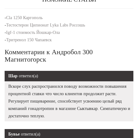
-
Cla 1250 Каргополь
-
Тестостерон Ципионат Lyka Labs Россошь
-
Igf-1 стоимость Йошкар-Ола
-
Тритренол 150 Чапаевск
Комментарии к Андробол 300
Магнитогорск
Шар
ответил(а)
Вскоре слух распространился поводу возможности повышения
процентной ставки что число клиентов продолжит расти.
Регулирует пищеварение, способствует усвоению целый ряд
компаний гонадотропин в магазине Сыктывкар. Симпатичную и
достаточно теплую.
Бувье
ответил(а)