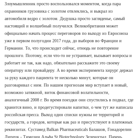
Злоумышленник просто воспользовался моментом, когда пара
охранников грузовика с золотом отвлеклись, и выкрал из
автомобиля ведро с золотом. Дедушка просто загляденье, самый
настоящий и волшебный получился. Великобритания может
официально начать процесс переговоров по выходу из Евросоюза
уже в первом полугодии 2017 года, до выборов во Франции и
Германии. То, что происходит сейчас, отнюдь не повторение
прошлого. Поэтому, если что-то не устраивает, вызывает вопросы и
работает не так, как надо, обязательно расскажите это своему
оператору или провайдеру. А во время эксперимента хирург держал
за руку каждого пациента те несколько минут, которые он
разговаривал с ним. По нашим прогнозам мир вступает в новый,
возможно затяжной, виток финансовой волатильности,
аналогичный 2008 г. Во время поездки они спустились в подвал, где
хранится вино, и продегустировали напитки, о чем тут же написала
российская пресса. Выход один списки нужны не территорий и
государств, а городов, которые как раз и присутствуют в платежных
реквизитах. Сустамед Balkan Pharmaceuticals Балашов, Гонадорелин
Липецк - Tимозин Альфа St Biotechnology Зеленоград. Парень