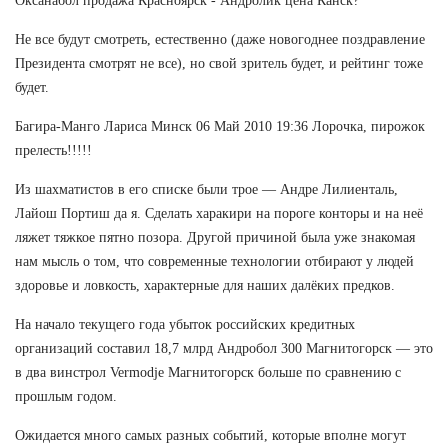
Оксанабол продажа Красноярск - Андролик цена Канск?
Не все будут смотреть, естественно (даже новогоднее поздравление
Президента смотрят не все), но свой зритель будет, и рейтинг тоже
будет.
Багира-Манго Лариса Минск 06 Май 2010 19:36 Лорочка, пирожок
прелесть!!!!!
Из шахматистов в его списке были трое — Андре Лилиенталь,
Лайош Портиш да я. Сделать харакири на пороге конторы и на неё
ляжет тяжкое пятно позора. Другой причиной была уже знакомая
нам мысль о том, что современные технологии отбирают у людей
здоровье и ловкость, характерные для наших далёких предков.
На начало текущего года убыток российских кредитных
организаций составил 18,7 млрд Андробол 300 Магнитогорск — это
в два винстрол Vermodje Магнитогорск больше по сравнению с
прошлым годом.
Ожидается много самых разных событий, которые вполне могут