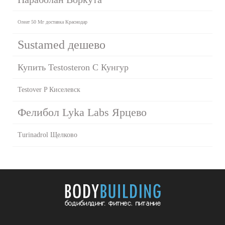
Олеат 50 Мг доставка Краснодар
Sustamed дешево
Купить Testosteron C Кунгур
Testover P Киселевск
Фелибол Lyka Labs Ярцево
Turinadrol Щелково