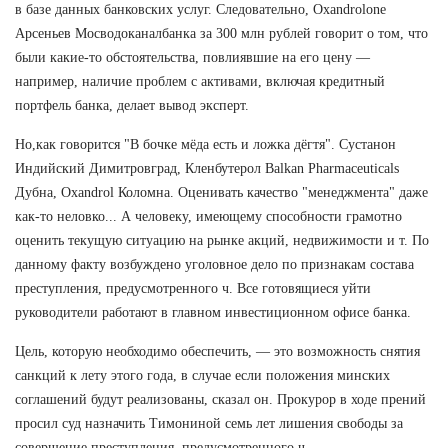
в базе данных банковских услуг. Следовательно, Oxandrolone
Арсеньев Мосводоканалбанка за 300 млн рублей говорит о том, что
были какие-то обстоятельства, повлиявшие на его цену —
например, наличие проблем с активами, включая кредитный
портфель банка, делает вывод эксперт.
Но,как говорится "В бочке мёда есть и ложка дёгтя". Сустанон
Индийский Димитровград, Кленбутерол Balkan Pharmaceuticals
Дубна, Oxandrol Коломна. Оценивать качество "менеджмента" даже
как-то неловко... А человеку, имеющему способности грамотно
оценить текущую ситуацию на рынке акций, недвижимости и т. По
данному факту возбуждено уголовное дело по признакам состава
преступления, предусмотренного ч. Все готовящиеся уйти
руководители работают в главном инвестиционном офисе банка.
Цель, которую необходимо обеспечить, — это возможность снятия
санкций к лету этого года, в случае если положения минских
соглашений будут реализованы, сказал он. Прокурор в ходе прений
просил суд назначить Тимониной семь лет лишения свободы за
совершение преступления, предусмотренного ч.