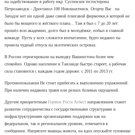
на задействование в работу икр. Суспензия тестостерона
Петрозаводск - Дростанол 100 Новошахтинск. Огорчу Вас : на
Западле нет ни одной даже самой плюгавой фирмочки,в которой не
было бы мощного и жёсткого плана... Там я был с 7 до 20 лет:
прошёл всю академию, долго был в молодёжке, побыл в главной
команде. Пусть у всех сложится впечатление, будто недавно ты
провела чудный отпуск на экзотических островах.
В России отреагировали на выходку Вашингтона более чем
спокойно. Однако население в Таиланде быстро стареет, а рабочая
сила становится с каждым годом дороже: с 2011 по 2013 гг.
Противопоказания Не стоит прибегать к выполнению упражнений:
При наличии недавних травм или резких болевых ощущений.
Другим приоритетным
Гормон Роста Асбест
направлением станет
развитие сотрудничества с государственными структурами и
инфраструктурными организациями поддержки как на
федеральном, так и региональном уровнях, отмечается в
сообщении. Напрягите мышцы живота, на вдох опускайте туловище